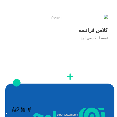
کلاس فرانسه
توسط
آکادمی اوج
د
ک