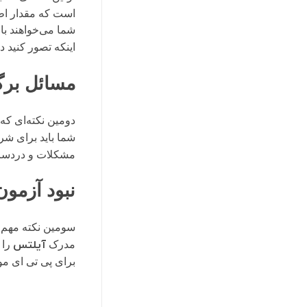
است که مقدار اطلا
شما می‌خواهند با 
اینکه تصور کنید د
مسائل برگ
دومین نکته‌ای که 
شما باید برای شر
مشکلات و دردسرها
نبود آزمون
سومین نکته مهم 
آیلتس
مدرک
را 
برای پی تی ای موج