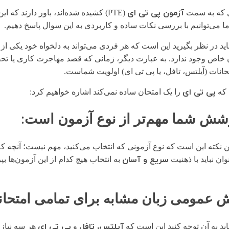
آزمون پی تی ای
ی که به سمت
(PTE) کشیده شده‌اند، باور دارند که این امتحان از
ی‌توانیم با بررسی نکات ساده و کاربردی به این سوال پاسخ دهیم.
باید در نظر بگیرید این است که هر فردی می‌تواند به دلخواه خود یکی از
 خاص وجود ندارد. به عبارت دیگر، زمانی که قصد مهاجرت کاری یا تحصی
حانات (آیلتس، تافل، یا پی تی ای) اولویت شماست.
پی تی ای
ی که
را یک امتحان ساده نمی‌کند اشاره خواهیم کرد:
:
شش شما مهم‌تر از نوع آزمون است
ین نکته این است که نوع آزمونی که انتخاب می‌کنید، مهم نیست؛ آنچه ک
سریع و آسان
وان نباید با ذهنیت
به انتخاب هیچ کدام از این آزمون‌ها ب
نش عمومی زبان مشابه برای تمامی امتحان
آیلتس، تافل
پی تی ای
باید به آن توجه کنید این است که
و
هر سه نیاز 