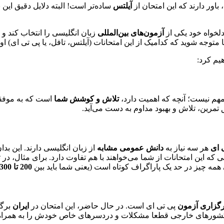
آیلتس
ساده‌تر است! البته دلایل دقیق این
 دلخواه خود یکی از
آزمون‌های بین‌المللی
زبان انگلیسی را انتخاب کند و 
ا متوجه شوید که کدامیک از این امتحانات (آیلتس، تافل، یا پی تی ای)
یم کرد:
 مهم نیست؛ آنچه که اهمیت دارد،
تلاش و کوشش شما
است که به موفقیت
ق تمرین، تلاش و بهبود مداوم به دست می‌آید.
 ای
هر سه نیاز به
دانش عمومی مشابه
از زبان انگلیسی دارند. این بدا
 که این امتحانات از شما می‌خواهند با هم تفاوت دارد. برای مثال، در 
همه چیز در حد یک پاراگراف کوتاه است (یعنی شما باید بین
200 تا 300 واژه
رگزاری آزمون
پی تی ای است. در حال حاضر، این امتحان در
ایران
برگز
تن به کشورهای خارجی قطعا مشکلات و دردسرهای خاص خودش را به همراه 