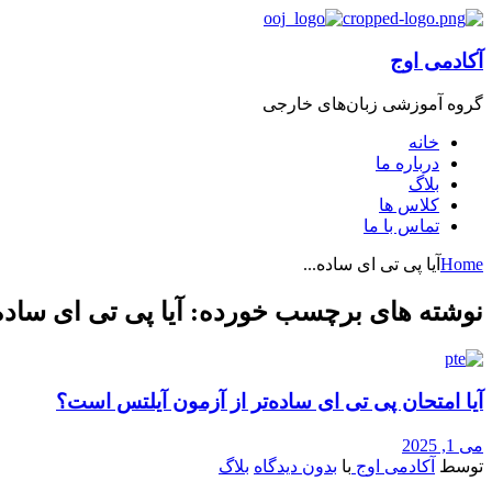
آکادمی اوج
گروه‌ آموزشی زبان‌های خارجی
خانه
درباره ما
بلاگ
کلاس ها
تماس با ما
Home
آیا پی تی ای ساده...
نوشته های برچسب خورده: آیا پی تی ای ساده
آیا امتحان پی تی ای ساده‌تر از آزمون آیلتس است؟
می 1, 2025
توسط
آکادمی اوج
با
بدون دیدگاه
بلاگ