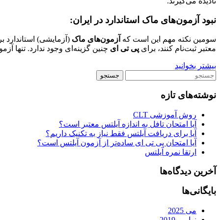
نادیده می‌گیرند.
نبود آزمون‌های ماک استاندارد در ایران
:
سومین نکته مهم این است که
آزمون‌های ماک
(آزمایشی) استاندارد ب
معتبر ثبت‌نام کنند، برای
پی تی ای
چنین گزینه‌ای وجود ندارد. تنها آزمو
بیشتر بخوانید
نوشته‌های تازه
روش آموزشی CLT
آیا امتحان تافل به اندازه آیلتس معتبر است؟
آیا برای دریافت آیلتس فقط نیاز به تکنیک داریم؟
آیا امتحان پی تی ای ساده‌تر از آزمون آیلتس است؟
ارتقا نمره آیلتس
آخرین دیدگاه‌ها
بایگانی‌ها
می 2025
نوامبر 2019