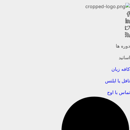
دوره ها
اساتید
کافه زبان
تافل یا ایلتس
تماس با اوج