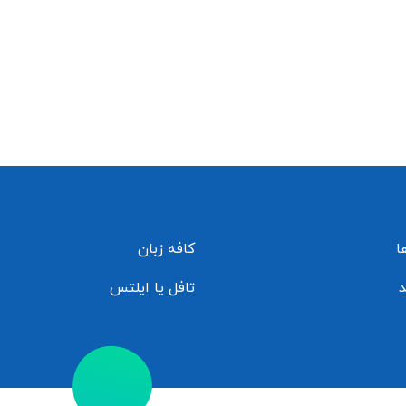
ا
کافه زبان
د
تافل یا ایلتس