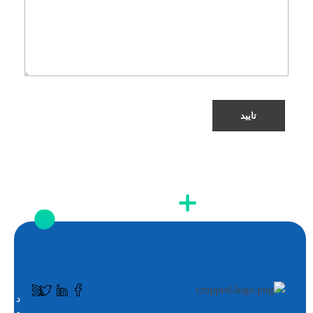
د
ک
و
ا