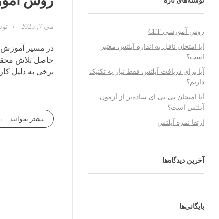
روش آموزش
نوشته‌های تازه
می 7, 2025
تو
روش آموزشی CLT
آیا امتحان تافل به اندازه آیلتس معتبر
در مسیر آموزش ز
است؟
حاصل تلاش محققان
برخی به دلیل کارا
آیا برای دریافت آیلتس فقط نیاز به تکنیک
داریم؟
آیا امتحان پی تی ای ساده‌تر از آزمون
آیلتس است؟
بیشتر بخوانید
ارتقا نمره آیلتس
آخرین دیدگاه‌ها
بایگانی‌ها