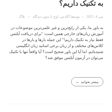
به تکنیک داریم؟
می 4, 2025
توسط
آکادمی اوج
با
بدون دیدگاه
بلاگ
به باور ما، یکی از رایج‌ترین و غیر علمی‌ترین موضوعات در
آموزش زبان‌های خارجی همین است: “برای دریافت آیلتس
فقط نیاز به تکنیک داریم!” این جمله بارها و بارها در
کلاس‌های مختلف و از زبان برخی اساتید زبان انگلیسی
شنیده‌ایم. اما آیا این باور صحیح است؟ آیا واقعاً تنها با تکنیک
می‌توان در آزمون آیلتس موفق شد؟
بیشتر بخوانید