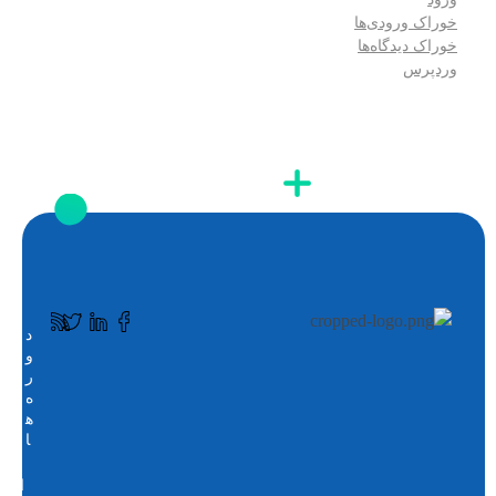
خوراک ورودی‌ها
خوراک دیدگاه‌ها
وردپرس
د
ک
و
ا
ر
ف
ه
ه
ه
ز
ا
با
ن
ا